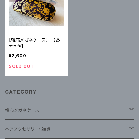
【韓布メガネケース】 【あ
ずき色】
¥2,600
SOLD OUT
CATEGORY
韓布メガネケース
韓布ナビ(蝶)メガネケース
ヘアアクセサリー・雑貨