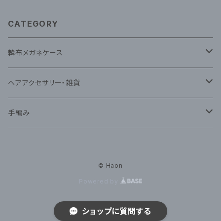
CATEGORY
韓布メガネケース
韓布ナビ(蝶)メガネケース
ヘアアクセサリー・雑貨
韓布ときめきメガネケース
韓布ヘアアクセサリー
手編み
ベビー靴
© Haon
韓国伝統コッシン
Powered by
小物雑貨
ショップに質問する