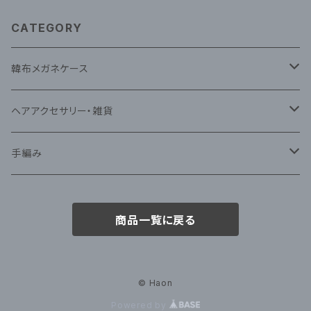
CATEGORY
韓布メガネケース
韓布ナビ(蝶)メガネケース
ヘアアクセサリー・雑貨
韓布ときめきメガネケース
韓布ヘアアクセサリー
手編み
ベビー靴
商品一覧に戻る
韓国伝統コッシン
小物雑貨
© Haon
Powered by