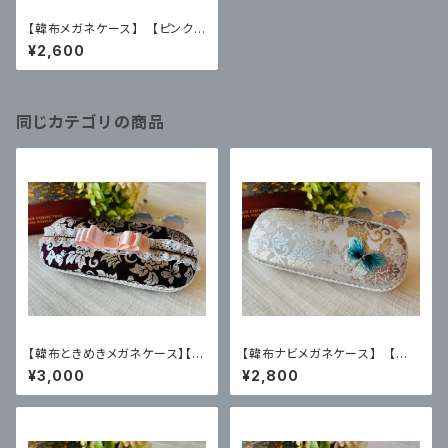
【韓布メガネケース】 【ピンク
色】
¥2,600
同じカテゴリの商品
【韓布ときめきメガネケース】【ワ
【韓布ナビメガネケース】 【ホ
インレッド色】
ワイト色】
¥3,000
¥2,800