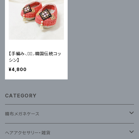
【手編み⸜♥⃜⸝韓国伝統コッ
シン】
¥4,800
CATEGORY
韓布メガネケース
韓布ナビ(蝶)メガネケース
ヘアアクセサリー・雑貨